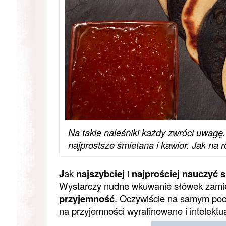
Na takie naleśniki każdy zwróci uwagę
najprostsze śmietana i kawior. Jak na 
J
ak
najszybciej
i
najprościej
nauczyć
s
Wystarczy nudne wkuwanie słówek zamie
przyjemność
. Oczywiście na samym pocz
na przyjemności wyrafinowane i intelekt