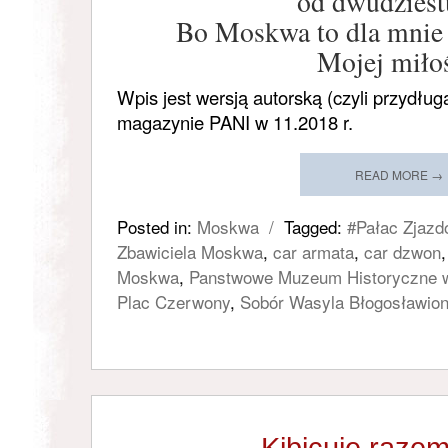
od dwudziestu
Bo Moskwa to dla mnie 
Mojej miłoś
Wpis jest wersją autorską (czyli przydługą
magazynie PANI w 11.2018 r.
READ MORE →
Posted in:
Moskwa
/
Tagged:
#Pałac Zjaz
Zbawiciela Moskwa
,
car armata
,
car dzwon
Moskwa
,
Panstwowe Muzeum Historyczne 
Plac Czerwony
,
Sobór Wasyla Błogosławio
Kibicuję razem