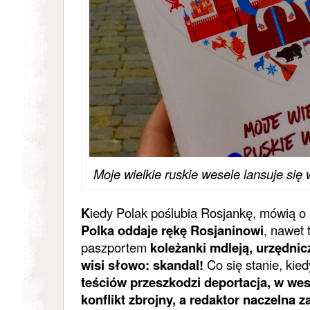
Moje wielkie ruskie wesele lansuje się
K
iedy Polak poślubia Rosjankę, mówią o 
Polka oddaje rękę Rosjaninowi
, nawet 
paszportem
koleżanki mdleją, urzędnic
wisi słowo: skandal!
Co się stanie, kie
teściów przeszkodzi deportacja, w wes
konflikt zbrojny, a redaktor naczelna z