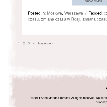
READ MORE →
Posted in:
Moskwa
,
Warszawa
/
Tagged:
c
czasu
,
zmiana czasu w Rosji
,
zmiana czas
1
2
3
4
Następne »
© 2014 Anna Mandes-Tarasov. All rights reserved. No conten
prior exp