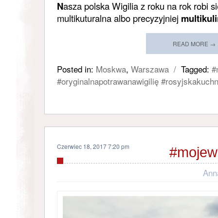
N
asza polska Wigilia z roku na rok robi s
multikuturalna albo precyzyjniej
multikul
READ MORE →
Posted in:
Moskwa
,
Warszawa
/
Tagged:
#
#oryginalnapotrawanawigilię #rosyjskakuchn
Czerwiec 18, 2017 7:20 pm
#mojewi
Ann