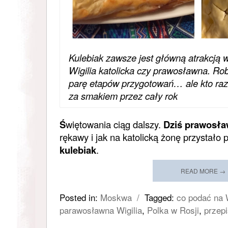
Kulebiak zawsze jest główną atrakcją w
Wigilia katolicka czy prawosławna. Rob
parę etapów przygotowań… ale kto raz 
za smakiem przez cały rok
Ś
więtowania ciąg dalszy.
Dziś prawosła
rękawy i jak na katolicką żonę przystało
kulebiak
.
READ MORE →
Posted in:
Moskwa
/
Tagged:
co podać na W
parawosławna Wigilia
,
Polka w Rosji
,
przepi