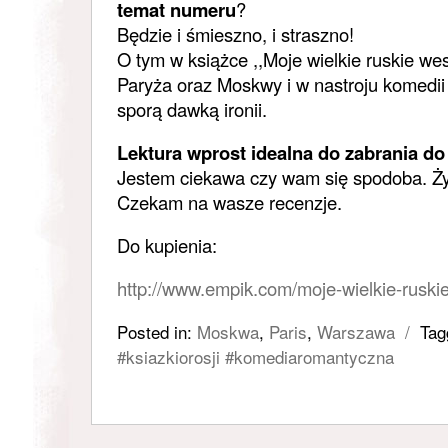
temat numeru
?
Będzie i śmieszno, i straszno!
O tym w książce ,,Moje wielkie ruskie wes
Pa
ryża oraz Moskwy i w nastroju komedi
sporą dawką ironii.
Lektura wprost idealna do zabrania do
Jestem ciekawa czy wam się spodoba. Ży
Czekam na wasze recenzje.
Do kupienia:
http://www.empik.com/moje-wielkie-rusk
Posted in:
Moskwa
,
Paris
,
Warszawa
/
Tag
#ksiazkiorosji #komediaromantyczna