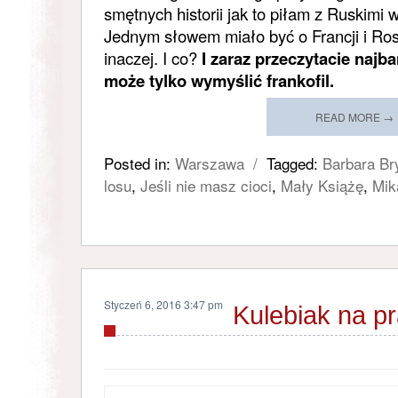
smętnych historii jak to piłam z Ruskim
Jednym słowem miało być o Francji i Ros
inaczej. I co?
I zaraz przeczytacie najba
może tylko wymyślić frankofil.
READ MORE →
Posted in:
Warszawa
/
Tagged:
Barbara Br
losu
,
Jeśli nie masz cioci
,
Mały Książę
,
Mik
Styczeń 6, 2016 3:47 pm
Kulebiak na p