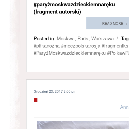
#paryżmoskwazdzieckiemnaręku
(fragment autorski)
READ MORE →
Posted in:
Moskwa
,
Paris
,
Warszawa
/
Tag
#piłkanożna #meczpolskarosja #fragmentks
#ParyżMoskwazdzieckiemnaręku #PolkawRo
Grudzień 23, 2017 2:00 pm
Ann