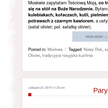
Moskwie zapytałam Teściową Moją,
co t
się na stół na Boże Narodzenie.
Byłam 
kulebiakach, kołaczach, kutii, pielmi
potrawach z czarnym kawiorem
, a usł
(sałat olivier; pol. sałatkę olivier).
READ MORE →
Posted in:
Moskwa
/
Tagged:
Nowy Rok
,
s
Olivier
,
tradycyjna rosyjska kuchnia
Listopad 22, 2015 11:25 pm
Pary