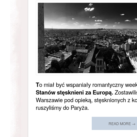
T
o miał być wspaniały romantyczny wee
Stanów stęsknieni za Europą.
Zostawil
Warszawie pod opieką, stęsknionych z kol
ruszyliśmy do Paryża.
READ MORE →