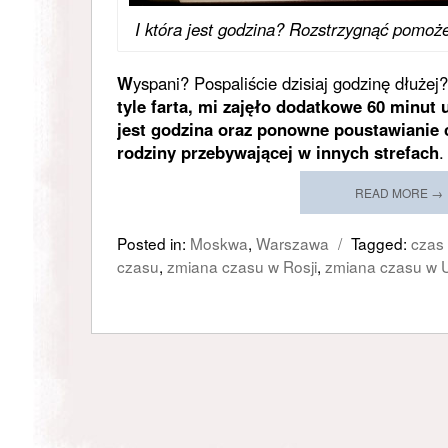
I która jest godzina? Rozstrzygnąć pomoże
W
yspani? Pospaliście dzisiaj godzinę dłużej
tyle farta, mi zajęło dodatkowe 60 minut 
jest godzina oraz ponowne poustawianie c
rodziny przebywającej w innych strefach
READ MORE →
Posted in:
Moskwa
,
Warszawa
/
Tagged:
czas 
czasu
,
zmiana czasu w Rosji
,
zmiana czasu w 