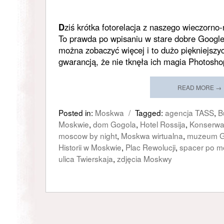
D
ziś krótka fotorelacja z naszego wieczorn
To prawda po wpisaniu w stare dobre Google
można zobaczyć więcej i to dużo piękniejszych
gwarancją, że nie tknęła ich magia Photosho
READ MORE →
Posted in:
Moskwa
/
Tagged:
agencja TASS
,
B
Moskwie
,
dom Gogola
,
Hotel Rossija
,
Konserwa
moscow by night
,
Moskwa wirtualna
,
muzeum G
Historii w Moskwie
,
Plac Rewolucji
,
spacer po m
ulica Twierskaja
,
zdjęcia Moskwy