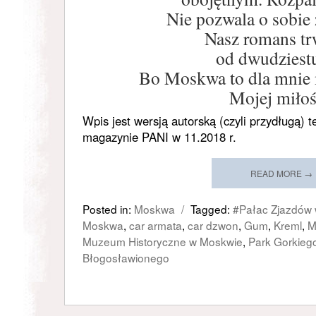
Nie pozwala o sobie
Nasz romans tr
od dwudziestu
Bo Moskwa to dla mnie m
Mojej miłoś
Wpis jest wersją autorską (czyli przydługą) t
magazynie PANI w 11.2018 r.
READ MORE →
Posted in:
Moskwa
/
Tagged:
#Pałac Zjazdów
Moskwa
,
car armata
,
car dzwon
,
Gum
,
Kreml
,
M
Muzeum Historyczne w Moskwie
,
Park Gorkieg
Błogosławionego