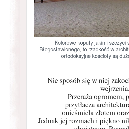
Kolorowe kopuły jakimi szczyci 
Błogosławionego, to rzadkość w archit
ortodoksyjne kościoły są dużo
Nie sposób się w niej zako
wejrzenia
Przeraża ogromem, pr
przytłacza architektur
onieśmiela złotem ora
Jednak jej rozmach i piękno ni
obojętnym. Rozpal