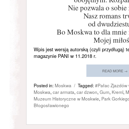
Nie pozwala o sobie
Nasz romans tr
od dwudziestu
Bo Moskwa to dla mnie m
Mojej miłoś
Wpis jest wersją autorską (czyli przydługą) t
magazynie PANI w 11.2018 r.
READ MORE →
Posted in:
Moskwa
/
Tagged:
#Pałac Zjazdów
Moskwa
,
car armata
,
car dzwon
,
Gum
,
Kreml
,
M
Muzeum Historyczne w Moskwie
,
Park Gorkieg
Błogosławionego