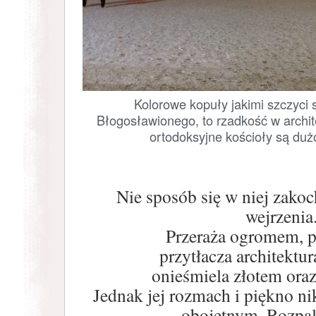
Kolorowe kopuły jakimi szczyci 
Błogosławionego, to rzadkość w archit
ortodoksyjne kościoły są dużo
Nie sposób się w niej zako
wejrzenia
Przeraża ogromem, pr
przytłacza architektur
onieśmiela złotem ora
Jednak jej rozmach i piękno ni
obojętnym. Rozpal