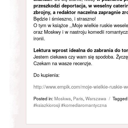
przeszkodzi deportacja, w weselny cateri
zbrojny, a redaktor naczelna zapragnie z
Będzie i śmieszno, i straszno!
O tym w książce ,,Moje wielkie ruskie wesele
oraz Moskwy i w nastroju komedii romantycz
ironii.
Lektura wprost idealna do zabrania do to
Jestem ciekawa czy wam się spodoba. Życzę 
Czekam na wasze recenzje.
Do kupienia:
http://www.empik.com/moje-wielkie-ruskie-
Posted in:
Moskwa
,
Paris
,
Warszawa
/
Tagged
#ksiazkiorosji #komediaromantyczna