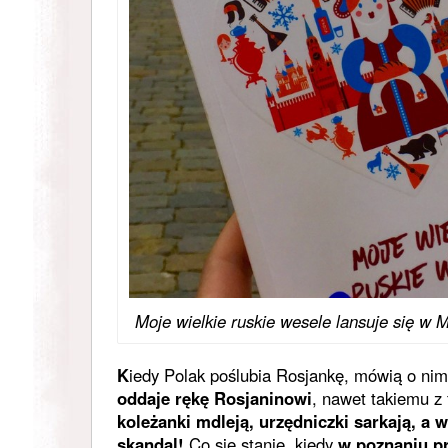
Moje wielkie ruskie wesele lansuje się w 
K
iedy Polak poślubia Rosjankę, mówią o nim
oddaje rękę Rosjaninowi
, nawet takiemu z
koleżanki mdleją, urzędniczki sarkają, a 
skandal!
Co się stanie, kiedy
w poznaniu p