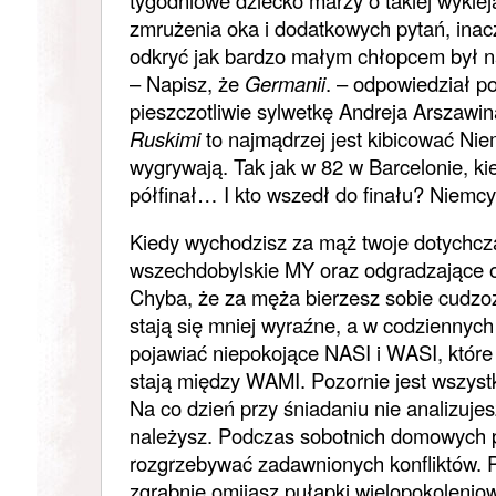
tygodniowe dziecko marzy o takiej wykle
zmrużenia oka i dodatkowych pytań, ina
odkryć jak bardzo małym chłopcem był n
– Napisz, że
Germanii
. – odpowiedział p
pieszczotliwie sylwetkę Andreja Arszawin
Ruskimi
to najmądrzej jest kibicować Ni
wygrywają. Tak jak w 82 w Barcelonie, 
półfinał… I kto wszedł do finału? Niemcy
Kiedy wychodzisz za mąż twoje dotychcz
wszechdobylskie MY oraz odgradzające o
Chyba, że za męża bierzesz sobie cudz
stają się mniej wyraźne, a w codziennyc
pojawiać niepokojące NASI i WASI, które
stają między WAMI. Pozornie jest wszystk
Na co dzień przy śniadaniu nie analizuje
należysz. Podczas sobotnich domowych p
rozgrzebywać zadawnionych konfliktów. P
zgrabnie omijasz pułapki wielopokoleniow