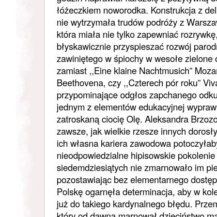
łóżeczkiem noworodka. Konstrukcja z deli
nie wytrzymała trudów podróży z Warsz
która miała nie tylko zapewniać rozrywkę
błyskawicznie przyspieszać rozwój paro
zawiniętego w śpiochy w wesołe zielone 
zamiast ,,Eine klaine Nachtmusich” Mozar
Beethovena, czy ,,Czterech pór roku” Viv
przypominające odgłos zapchanego odkur
jednym z elementów edukacyjnej wyprawk
zatroskaną ciocię Olę. Aleksandra Brzoz
zawsze, jak wielkie rzesze innych dorosł
ich własna kariera zawodowa potoczyłaby
nieodpowiedzialne hipisowskie pokolenie 
siedemdziesiątych nie zmarnowało im pie
pozostawiając bez elementarnego dostęp
Polskę ogarnęła determinacja, aby w kole
już do takiego kardynalnego błędu. Prz
który od dawna marnował dzieciństwo m