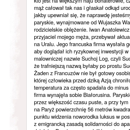
kto jest na większym haju bohaterowie, cz
mąż całował tak nas i głaskał odkąd urod
jakby upewniał się, że naprawdę jesteśm
paryskie, wynajmowane od Wujaszka Wan
rodzicielskie oblężenie. Iwan Anatolewic
przyjaciel mojego męża, przebywał aktual
na Uralu. Jego francuska firma wysłała g
aby doglądał ich ryzykownej inwestycji w
malowniczej nazwie Suchoj Log, czyli Su
że trafniejszą nazwą byłaby po prostu Su
Żaden z Francuzów nie był gotowy osobiś
której człowieka przed dziką Azją chroni
temperatura za często spadała do minus 
firma wynajęła sobie Białorusina. Parysk
przez większość czasu puste, a przy tym
na Paryż powierzchnię 56 metrów kwadra
punktu widzenia noworodka luksus w pos
z emigrancką zasadą solidarności do ap