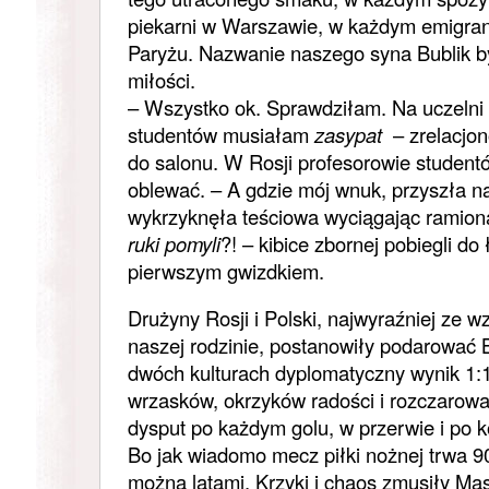
piekarni w Warszawie, w każdym emigran
Paryżu. Nazwanie naszego syna Bublik 
miłości.
– Wszystko ok. Sprawdziłam. Na uczelni
studentów musiałam
zasypat
– zrelacjo
do salonu. W Rosji profesorowie student
oblewać. – A gdzie mój wnuk, przyszła nad
wykrzyknęła teściowa wyciągając ramiona
ruki pomyli
?! – kibice zbornej pobiegli do
pierwszym gwizdkiem.
Drużyny Rosji i Polski, najwyraźniej ze w
naszej rodzinie, postanowiły podarować B
dwóch kulturach dyplomatyczny wynik 1:1.
wrzasków, okrzyków radości i rozczarow
dysput po każdym golu, w przerwie i po
Bo jak wiadomo mecz piłki nożnej trwa 90 
można latami. Krzyki i chaos zmusiły Ma