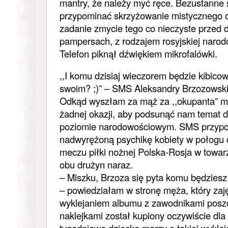
mantry, że należy myć ręce. Bezustanne
przypominać skrzyżowanie mistycznego o
zadanie zmycie tego co nieczyste przed 
pampersach, z rodzajem rosyjskiej narod
Telefon piknął dźwiękiem mikrofalówki.
,,I komu dzisiaj wieczorem będzie kibic
swoim? ;)” – SMS Aleksandry Brzozowskie
Odkąd wyszłam za mąż za ,,okupanta” moi
żadnej okazji, aby podsunąć nam temat d
poziomie narodowościowym. SMS przypomn
nadwyrężoną psychikę kobiety w połogu 
meczu piłki nożnej Polska-Rosja w towar
obu drużyn naraz.
– Miszku, Brzoza się pyta komu będziesz
– powiedziałam w stronę męża, który zaj
wyklejaniem albumu z zawodnikami poszc
naklejkami został kupiony oczywiście dla