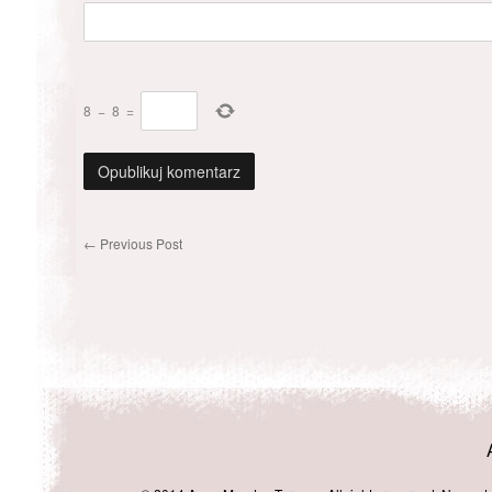
8
−
8
=
←
Previous Post