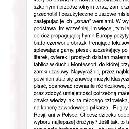
szkolnym i przedszkolnym teraz, zamierz
grzechotki i bezużyteczne pluszowe misi
zastępując je ich ,,
smart
” wersjami. W wy
podstawa. Im wcześniej, im więcej, tym le
oprócz propagującej hymn Europy pozytyw
biało-czerwone obrazki trenujące fokuso
śpiewająca gamy, piesek szczekający po
literek, cyferek i prostych działań mate
tablica w duchu Montessori, do której pr
zamki i zasuwy. Najwyraźniej przez najbli
powinien stać się znawcą muzyki klasyczn
pisać, opanować równanie różniczkowe, d
oraz zdobyć umiejętności potrzebną ma
dawka wiedzy jak na młodego człowieka, 
na karierę zawodowego piłkarza.- Rugby n
Rosji, ani w Polsce. Chcesz dziecku ode
wyboru najlepszej drużyny? Jeśli tak, to t
przyniesie żadnego zysku – oburzył się o