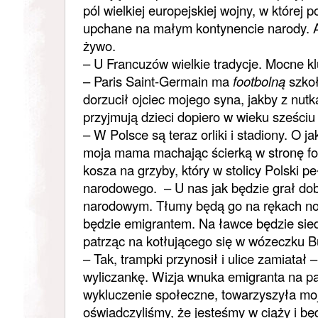
pól wielkiej europejskiej wojny, w której p
upchane na małym kontynencie narody. A
żywo.
– U Francuzów wielkie tradycje. Mocne k
– Paris Saint-Germain ma
footbolną
szkoł
dorzucił ojciec mojego syna, jakby z nutką
przyjmują dzieci dopiero w wieku sześciu l
– W Polsce są teraz orliki i stadiony. O j
moja mama machając ścierką w stronę f
kosza na grzyby, który w stolicy Polski pe
narodowego. – U nas jak będzie grał dob
narodowym. Tłumy będą go na rękach nos
będzie emigrantem. Na ławce będzie sie
patrząc na kotłującego się w wózeczku B
– Tak, trampki przynosił i ulice zamiatał
wyliczankę. Wizja wnuka emigranta na p
wykluczenie społeczne, towarzyszyła mo
oświadczyliśmy, że jesteśmy w ciąży i bę