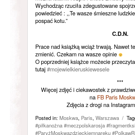
Wychodząc rzuciła zdegustowane spojrzen
powiedzieć : ,,Te wasze śmieszne ludzkie
pospać kotu.”
C.D.N.
Prace nad książką wciąż trwają. Nawet te
zmienić. Czekam na wasze opinie
O poprzedniej książce możecie przeczyt
tutaj
#mojewielkieruskiewesele
***
Więcej zdjęć i ciekawostek z prawdziw
na
FB Paris Moskw
Zdjęcia z drogi na Instagram
Posted in:
Moskwa
,
Paris
,
Warszawa
/
Tag
#piłkanożna #meczpolskarosja #fragmentks
#ParyżMoskwazdzieckiemnaręku #PolkawRo