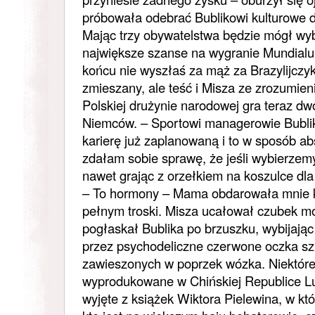
próbowała odebrać Bublikowi kulturowe d
Mając trzy obywatelstwa będzie mógł wyb
największe szanse na wygranie Mundialu
końcu nie wyszłaś za mąż za Brazylijczy
zmieszany, ale teść i Misza ze zrozumie
Polskiej drużynie narodowej gra teraz d
Niemców. – Sportowi managerowie Bublika
karierę już zaplanowaną i to w sposób abs
zdałam sobie sprawę, że jeśli wybierzemy
nawet grając z orzełkiem na koszulce dl
– To hormony – Mama obdarowała mnie 
pełnym troski. Misza ucałował czubek mo
pogłaskał Bublika po brzuszku, wybijają
przez psychodeliczne czerwone oczka sz
zawieszonych w poprzek wózka. Niektóre
wyprodukowane w Chińskiej Republice L
wyjęte z książek Wiktora Pielewina, w kt