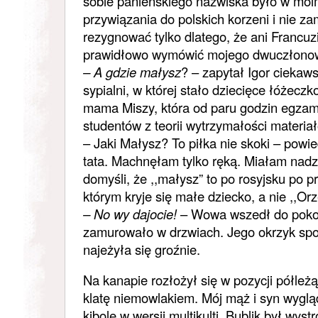
sobie panieńskiego nazwiska było w moi
przywiązania do polskich korzeni i nie z
rezygnować tylko dlatego, że ani Francuzi 
prawidłowo wymówić mojego dwuczłono
– A gdzie małysz
? – zapytał Igor ciekaw
sypialni, w której stało dziecięce łóżecz
mama Miszy, która od paru godzin egza
studentów z teorii wytrzymałości materia
– Jaki Małysz? To piłka nie skoki – powi
tata. Machnęłam tylko ręką. Miałam nadz
domyśli, że ,,małysz” to po rosyjsku po p
którym kryje się małe dziecko, a nie ,,Orz
– No wy dajocie!
– Wowa wszedł do pokoju
zamurowało w drzwiach. Jego okrzyk sp
najeżyła się groźnie.
Na kanapie rozłożył się w pozycji półleż
klatę niemowlakiem. Mój mąż i syn wyglą
kibole w wersji multikulti. Bublik był wy