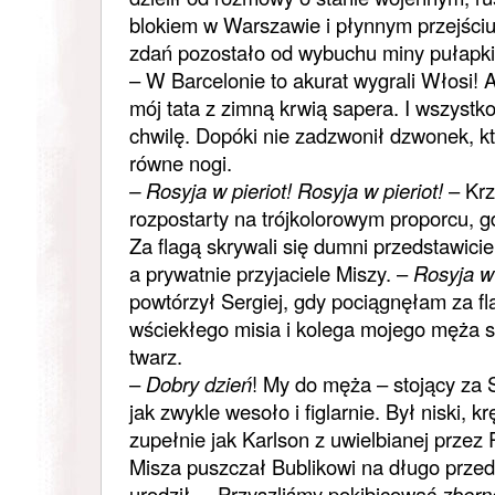
blokiem w Warszawie i płynnym przejści
zdań pozostało od wybuchu miny pułapki
– W Barcelonie to akurat wygrali Włosi! 
mój tata z zimną krwią sapera. I wszystk
chwilę. Dopóki nie zadzwonił dzwonek, k
równe nogi.
– Rosyja w pieriot! Rosyja w pieriot!
– Krz
rozpostarty na trójkolorowym proporcu, g
Za flagą skrywali się dumni przedstawicie
a prywatnie przyjaciele Miszy. –
Rosyja w
powtórzył Sergiej, gdy pociągnęłam za f
wściekłego misia i kolega mojego męża 
twarz.
–
Dobry dzień
! My do męża – stojący za 
jak zwykle wesoło i figlarnie. Był niski, k
zupełnie jak Karlson z uwielbianej przez 
Misza puszczał Bublikowi na długo przed 
urodził. – Przyszliśmy pokibicować
zborn