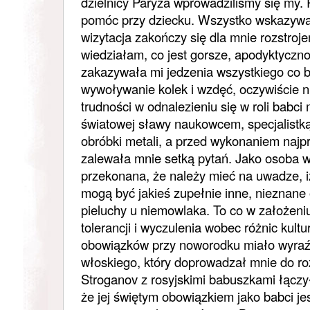
dzielnicy Paryża wprowadziliśmy się my. 
pomóc przy dziecku. Wszystko wskazywa
wizytacja zakończy się dla mnie rozstro
wiedziałam, co jest gorsze, apodyktyczno
zakazywała mi jedzenia wszystkiego co 
wywoływanie kolek i wzdęć, oczywiście ni
trudności w odnalezieniu się w roli babc
światowej sławy naukowcem, specjalistką
obróbki metali, a przed wykonaniem najpr
zalewała mnie setką pytań. Jako osoba w
przekonana, że należy mieć na uwadze, iż
mogą być jakieś zupełnie inne, nieznan
pieluchy u niemowlaka. To co w założen
tolerancji i wyczulenia wobec różnic kult
obowiązków przy noworodku miało wyraź
włoskiego, który doprowadzał mnie do r
Stroganov z rosyjskimi babuszkami łączył
że jej świętym obowiązkiem jako babci je