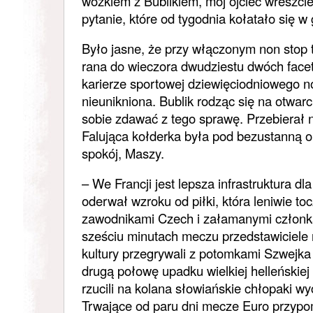
wózkiem z Bublikiem, mój ojciec wreszci
pytanie, które od tygodnia kołatało się w
Było jasne, że przy włączonym non stop 
rana do wieczora dwudziestu dwóch facet
karierze sportowej dziewięciodniowego n
nieunikniona. Bublik rodząc się na otwar
sobie zdawać z tego sprawę. Przebierał 
Falująca kołderka była pod bezustanną ob
spokój, Maszy.
– We Francji jest lepsza infrastruktura dl
oderwał wzroku od piłki, która leniwie t
zawodnikami Czech i załamanymi członka
sześciu minutach meczu przedstawiciele n
kultury przegrywali z potomkami Szwejka
drugą połowę upadku wielkiej helleńskiej c
rzucili na kolana słowiańskie chłopaki 
Trwające od paru dni mecze Euro przypo