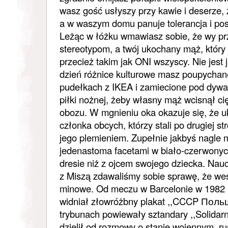
wasz gość usłyszy przy kawie i deserze, 
a w waszym domu panuje tolerancja i pos
Leżąc w łóżku wmawiasz sobie, że wy prz
stereotypom, a twój ukochany mąż, który 
przecież takim jak ONI wszyscy. Nie jest j
dzień różnice kulturowe masz poupychan
pudełkach z IKEA i zamiecione pod dywa
piłki nożnej, żeby własny mąż wcisnął c
obozu. W mgnieniu oka okazuje się, że 
członka obcych, którzy stali po drugiej str
jego plemieniem. Zupełnie jakbyś nagle 
jedenastoma facetami w biało-czerwonych
dresie niż z ojcem swojego dziecka. Na
z Miszą zdawaliśmy sobie sprawę, że wes
minowe. Od meczu w Barcelonie w 1982 r
widniał złowróżbny plakat ,,CCCP Поль
trybunach powiewały sztandary ,,Solidarno
dzielił od rozmowy o stanie wojennym, r