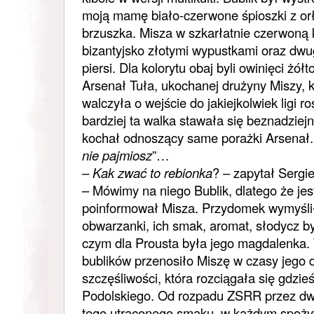
moją mamę biało-czerwone śpioszki z or
brzuszka. Misza w szkarłatnie czerwoną k
bizantyjsko złotymi wypustkami oraz d
piersi. Dla kolorytu obaj byli owinięci żó
Arsenał Tuła, ukochanej drużyny Miszy, k
walczyła o wejście do jakiejkolwiek ligi r
bardziej ta walka stawała się beznadziej
kochał odnoszący same porażki Arsenał. 
nie pajmiosz
”…
– Kak zwać to rebionka
? – zapytał Sergie
– Mówimy na niego Bublik, dlatego że jest
poinformował Misza. Przydomek wymyśli
obwarzanki, ich smak, aromat, słodycz b
czym dla Prousta była jego magdalenka.
bublików przenosiło Miszę w czasy jego d
szczęśliwości, która rozciągała się gdzi
Podolskiego. Od rozpadu ZSRR przez dwa
tego utraconego smaku, w każdym spoż