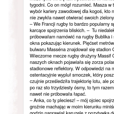
tygodni. Co on mógł rozumieć. Masza w t
wybór kariery zawodowej dla kogoś, kto 
nie zwykła nawet otwierać swoich zielon
– We Francji rugby to bardzo popularny s
karcące spojrzenia bliskich. – Tu niedale
próbowałam namówić na rugby Bublika i 
okna pokazując kierunek. Pięćset metrów 
bulwaru Masséna znajdował się stadion 
Wieczorne mecze rugby drużyny Massif 
naszych oknach pojawiała się zorza pol
stadionowe reflektory. W odpowiedzi na 
ostentacyjnie wypluł smoczek, który po
czujnie prześledziła trajektorię lotu, ale 
po raz sto trzydziesty ósmy, to tym raze
nawet nie próbowała łapać.
– Anka, co ty pleciesz! – mój ojciec spoj
groźnie machając w moim kierunku mini
godzin naprawiał karuzelę z pozytywką 