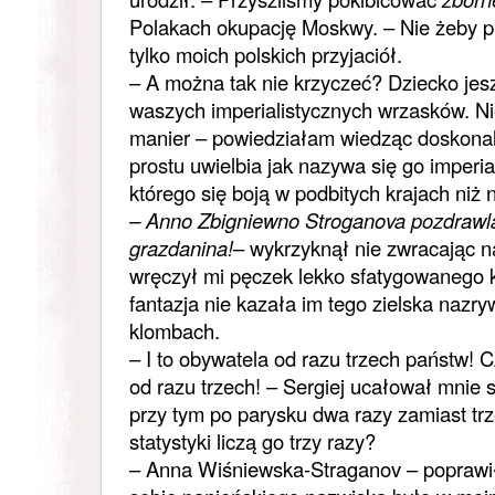
Polakach okupację Moskwy. – Nie żeby p
tylko moich polskich przyjaciół.
– A można tak nie krzyczeć? Dziecko jes
waszych imperialistycznych wrzasków. Ni
manier – powiedziałam wiedząc doskonal
prostu uwielbia jak nazywa się go imperial
którego się boją w podbitych krajach niż n
– Anno Zbigniewno Stroganova pozdrawl
grazdanina!
– wykrzyknął nie zwracając 
wręczył mi pęczek lekko sfatygowanego k
fantazja nie kazała im tego zielska nazr
klombach.
– I to obywatela od razu trzech państw! C
od razu trzech! – Sergiej ucałował mnie s
przy tym po parysku dwa razy zamiast tr
statystyki liczą go trzy razy?
– Anna Wiśniewska-Straganov – popraw