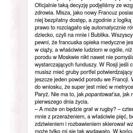
Oficjalnie taką decyzję podjęliśmy ze wz
zdrowia. Misza, jako nowy Francuz posi
niej bezpłatny dostęp, a zgodnie z logik
prawo to rozciągało się automatycznie r
dziecko, czyli na mnie i Bublika. Wszyscy
pewni, że francuska opieka medyczne jest
w ciąży, a właściwie ludziom w ogóle, niż 
porodu w Moskwie nikt nawet nie pomyśl
wystarczających funduszy. W Rosji jeśli 
musisz mieć gruby portfel potwierdzający
jeszcze jeden powód porodu we Francji. 
do wniosku, że super jest mieć w metryc
Paryż. Nie ma to, jak
popantowat’sa
, jak
pierwszego dnia życia.
– A może on będzie grał w rugby? – czter
mnie z przerażeniem, a właściwie pięć, bo
zdziwieniem i rozbawieniem skierował wz
może tylko mi się tak wydawało. W końc