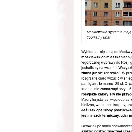
Moskiewskie sypialnie mają 
tropikalny upał
Wybierając się zimą do Moskwy
moskiewskich mieszkaniach, 
tegorocznej wyprawy do Rosji g
jechaliśmy na wschód.
Wszystko
zimna już się zdarzało”.
W prze
rozgrzane ciało wrzucić w śnieg
pamiętam, to marne -29 st. C, c
trudniej nie zamarznąć przy – 5
rosyjskie kaloryfery nie przy
Mądry turysta jest więc dobrze
bielizna, wełniane skarpety, c
Jeśli tak opatulony poszukiw
jest na szok termiczny, udar 
Człowiek po takim doświadczen
szybko pozbyć znacznej części