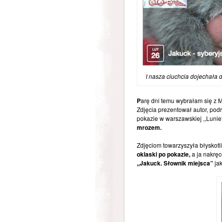
I nasza ciuchcia dojechała 
P
arę dni temu wybrałam się z
Zdjęcia prezentował autor, podr
pokazie w warszawskiej ,,Lunie
mrozem.
Zdjęciom towarzyszyła błyskotl
oklaski po pokazie,
a ja nakrę
,,Jakuck. Słownik miejsca”
jak