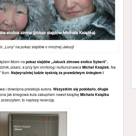
do ,,Luny” na pokaz slajdów o mroźnej Jakucji
 Mężem Moim na
pokaz slajdów ,,Jakuck zimowa stolica Syberii”.
óżnik, pisarz, a przy tym ornitolog i kulturoznawca
Michał Książek.
Na
” tłum.
Najwyraźniej ludzie tęsknią za prawdziwym śniegiem i
iwa i dowcipna prelekcja autora.
Wszystkim się podobało, długie
cona jak śniegowa kula zakupiłam nawet książkę
Michała Książka
 przeczytam, to napiszę recenzję.