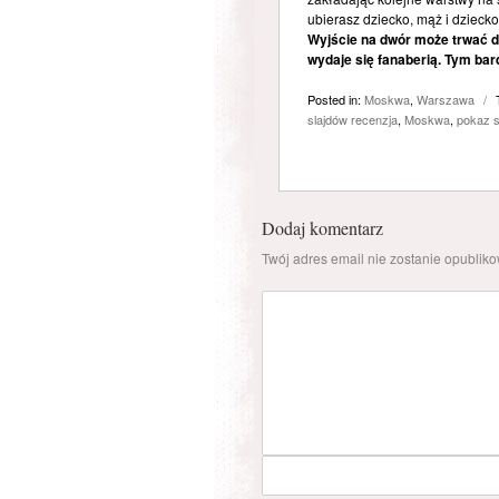
ubierasz dziecko, mąż i dziecko
Wyjście na dwór może trwać d
wydaje się fanaberią. Tym ba
Posted in:
Moskwa
,
Warszawa
/
slajdów recenzja
,
Moskwa
,
pokaz s
Dodaj komentarz
Twój adres email nie zostanie opublik