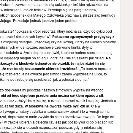
wiadczeń, zawsze dorzucam letnią sukienkę z krótkim rękawkiem na
 mieszkaniu moich teściów. Przydaje się też parę t-shirtów,
krótkich spodenek dla Małego Człowieka oraz hawajski zestaw: bermudy
 Mojego. Pozostaje jednak jeszcze jeden problem…
oskwa 24” pokazała krótki reportaż, który można zaliczyć do cyklu pod
ica oczami śmiesznych turystów”.
Pokazano egzotycznych przybyszy z
eś oficjalnej delegacji, rządowej czy naukowej, którzy na ulicach Moskwy
 ubranych w identyczne, puchowe czerwone kurtki. Były to
e i ostatnie w życiu ciepłe puchówki, kupione hurtem specjalnie na tę
delegacji biegali po śniegu i obrzucali się śnieżkami jak dzieci.
Na
skoczyło w Moskwie jednogłośnie orzekli, że najbardziej im się
 że trzeba się bezustannie ubierać i rozbierać.
,,To bardzo męczące,
 się rozbierać, a na dworze jest zimno i zanim wyjdziesz na ulicę, to
ikt nie potrzebuje się przebierać, jak wychodzi z domu.”
bardzo doskwiera mi podczas naszych zimowych wypraw na wschód.
robi od tego ciągłego przebierania można całkiem opaść z sił.
 musisz założyć buty, kurtkę, a czasami nawet szalik i czapkę. Jednak u
st, aż tak duża.
W Moskwie na dworze może być -20 st. C a w
 żywego z natury trzylatka w sześć warstw ubrań i to w wersji sprint,
grzał, doprowadza mnie zwykle do stanu przedzawałowego. Do tego do
w i w trakcie ubierania dziecka czujesz jak pot spływa ci po plecach lub
atrzysz jak się w oczach rozpuszcza, podczas gdy ty miotasz się
siebie. Jedyne rozwiązanie operacja grupowa. Mąż się ubiera, ty