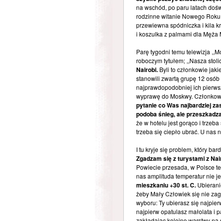
na wschód, po paru latach doś
rodzinne witanie Nowego Roku w
przewiewna spódniczka i kila 
i koszulka z palmami dla Męża
Parę tygodni temu telewizja ,,M
roboczym tytułem; ,,Nasza stol
Nairobi.
Byli to członkowie jaki
stanowili zwartą grupę 12 osób
najprawdopodobniej ich pierwsz
wyprawę do Moskwy. Członkowie 
pytanie co Was najbardziej za
podoba śnieg, ale przeszkadza,
że w hotelu jest gorąco i trzeba
trzeba się ciepło ubrać. U nas n
I tu kryje się problem, który 
Zgadzam się z turystami z Nai
Powiecie przesada, w Polsce też
nas amplituda temperatur nie je
mieszkaniu +30 st. C.
Ubieranie
żeby Mały Człowiek się nie za
wyboru: Ty ubierasz się najpier
najpierw opatulasz małolata i p
zakładając kolejne warstwy na 