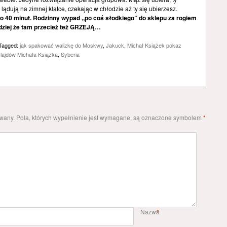
 lądują na zimnej klatce, czekając w chłodzie aż ty się ubierzesz.
o 40 minut. Rodzinny wypad ,,po coś słodkiego” do sklepu za rogiem
rdziej że tam przecież też GRZEJĄ…
Tagged:
jak spakować walizkę do Moskwy
,
Jakuck
,
Michał Książek pokaz
lajdów Michała Książka
,
Syberia
owany.
Pola, których wypełnienie jest wymagane, są oznaczone symbolem
*
Nazwa
*