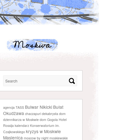
Bulwar Nikicki
Bułat
agencja TASS
Okudżawa
chaczapuri
dekabrysta
dom
dziennikarza w Moskwie
dom Gogola
Hotel
Rossija
kalendarz
Konserwatorium im.
kryzys w Moskwie
Czajkowskiego
Maslenica
moscow by night
moskiewskie