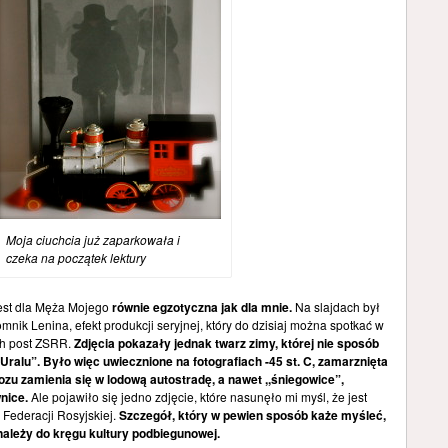
Moja ciuchcia już zaparkowała i
czeka na początek lektury
jest dla Męża Mojego
równie egzotyczna jak dla mnie.
Na slajdach był
nik Lenina, efekt produkcji seryjnej, który do dzisiaj można spotkać w
ch post ZSRR.
Zdjęcia pokazały jednak twarz zimy, której nie sposób
Uralu”. Było więc uwiecznione na fotografiach -45 st. C, zamarznięta
ozu zamienia się w lodową autostradę, a nawet ,,śniegowice”,
nice.
Ale pojawiło się jedno zdjęcie, które nasunęło mi myśl, że jest
Federacji Rosyjskiej.
Szczegół, który w pewien sposób każe myśleć,
 należy do kręgu kultury podbiegunowej.