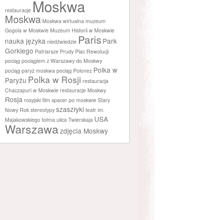
Moskwa
restauracje
Moskwa
Moskwa wirtualna
muzeum
Gogola w Moskwie
Muzeum Historii w Moskwie
Paris
nauka języka
Park
niedźwiedzie
Gorkiego
Patriarsze Prudy
Plac Rewolucji
pociąg
pociągiem z Warszawy do Moskwy
Polka w
pociąg paryż moskwa
pociąg Polonez
Polka w Rosji
Paryżu
restauracja
Chaczapuri w Moskwie
restauracje Moskwy
Rosja
rosyjski film
spacer po moskwie
Stary
szaszłyki
Nowy Rok
stereotypy
teatr im.
USA
Majakowskiego
tołma
ulica Twierskaja
Warszawa
zdjęcia Moskwy