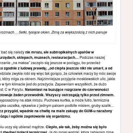
rozmach… Setki, tysiące okien. Zimą za większością z nich panuje
 bać się należy
nie mrozu, ale subtropikalnych upałów w
urzędach, sklepach, muzeach, restauracjach…
Podczas naszej
rzanie ,,na maksa” zaczęło się jeszcze w pociągu, bo przecież
 zgodnie z ludową prawdą; ,,od ciepła jeszcze nikt nie umarł, a od
dziale zwykle robi się więc tak gorąco, że człowiek marzy by móc swoje
, który miga za oknem. Najzimniejsze przyjęcie moskiewskich ulic, jakie
o w tym klimacie jest do przeżycia. Zapewniam wszystkich, że dużo
 st. C w Paryżu.
Natomiast na buzujące rozgrzane do czerwoności
gotowuje żaden przewodnik. Wszyscy ostrzegają tylko przed zimnem.
 wyposażony na atak mrozu. Puchowa kurtka, a może futro, termiczna
zapka uszatka, rękawice z jednym palcem podbite misiem, gruby szalik…
acz przygód, wpadnie na chwilę na małe zakupy do GUM-u narażony
mózgu i ogólnie zagotowanie się organizmu.
iu uczy się ubierać mądrze.
Ciepło, ale tak, żeby można się było
 zbędnej izolacji termicznej.
Ja do mojej walizki, którą zabieram zimą