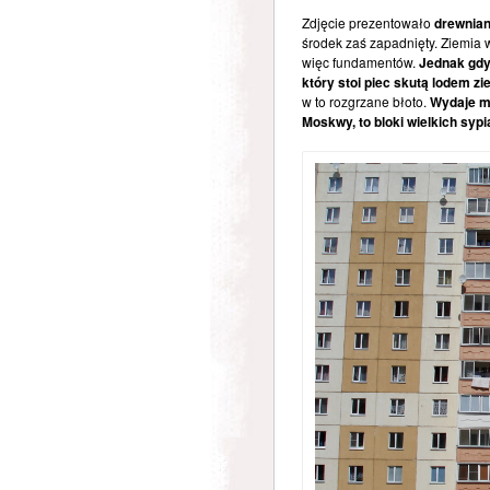
Zdjęcie prezentowało
drewnian
środek zaś zapadnięty. Ziemia 
więc fundamentów.
Jednak gdy
który stoi piec skutą lodem z
w to rozgrzane błoto.
Wydaje mi
Moskwy, to bloki wielkich sypi