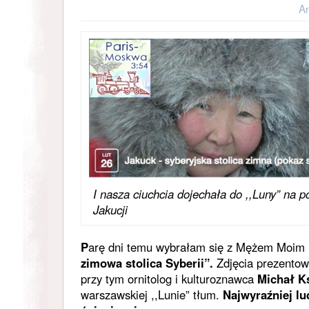
A
I nasza ciuchcia dojechała do ,,Luny” na 
Jakucji
P
arę dni temu wybrałam się z Mężem Moim
zimowa stolica Syberii”.
Zdjęcia prezentowa
przy tym ornitolog i kulturoznawca
Michał Ks
warszawskiej ,,Lunie” tłum.
Najwyraźniej lu