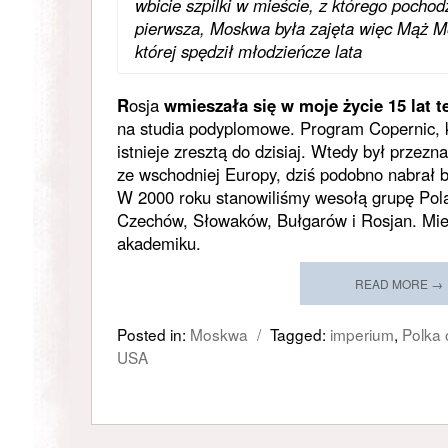
wbicie szpilki w mieście, z którego pocho
pierwsza, Moskwa była zajęta więc Mąż Mó
której spędził młodzieńcze lata
R
osja
wmieszała się w moje życie 15 lat 
na studia podyplomowe. Program Copernic, 
istnieje zresztą do dzisiaj. Wtedy był przez
ze wschodniej Europy, dziś podobno nabrał ba
W 2000 roku stanowiliśmy wesołą grupę Po
Czechów, Słowaków, Bułgarów i Rosjan. Mi
akademiku.
READ MORE →
Posted in:
Moskwa
/
Tagged:
imperium
,
Polka 
USA