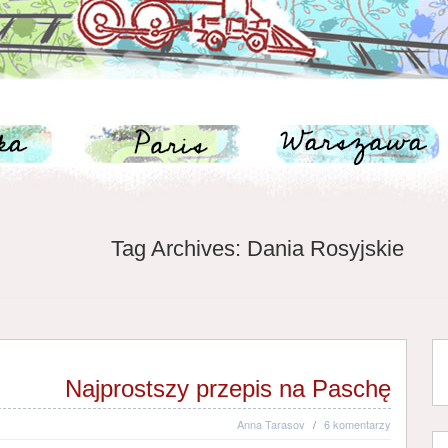
Tag Archives:
Dania Rosyjskie
Najprostszy przepis na Paschę
Anna Tarasov
/
6 komentarzy