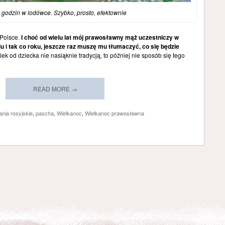
 godzin w lodówce. Szybko, prosto, efektownie
 Polsce.
I choć od wielu lat mój prawosławny mąż uczestniczy w
 i tak co roku, jeszcze raz muszę mu tłumaczyć, co się będzie
iek od dziecka nie nasiąknie tradycją, to później nie sposób się tego
READ MORE →
ania rosyjskie
,
pascha
,
Wielkanoc
,
Wielkanoc prawosławna