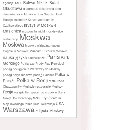
Bulwar Nikicki
Bułat
agencja TASS
Okudżawa
chaczapuri
dekabrysta
dom
dziennikarza w Moskwie
dom Gogola
Hotel
Rossija
kalendarz
Konserwatorium im.
kryzys w Moskwie
Czajkowskiego
Maslenica
moscow by night
moskiewskie
Moskwa
restauracje
Moskwa
Moskwa wirtualna
muzeum
Gogola w Moskwie
Muzeum Historii w Moskwie
Paris
nauka języka
Park
niedźwiedzie
Gorkiego
Patriarsze Prudy
Plac Rewolucji
pociąg
pociągiem z Warszawy do Moskwy
Polka w
pociąg paryż moskwa
pociąg Polonez
Polka w Rosji
Paryżu
restauracja
Chaczapuri w Moskwie
restauracje Moskwy
Rosja
rosyjski film
spacer po moskwie
Stary
szaszłyki
Nowy Rok
stereotypy
teatr im.
USA
Majakowskiego
tołma
ulica Twierskaja
Warszawa
zdjęcia Moskwy