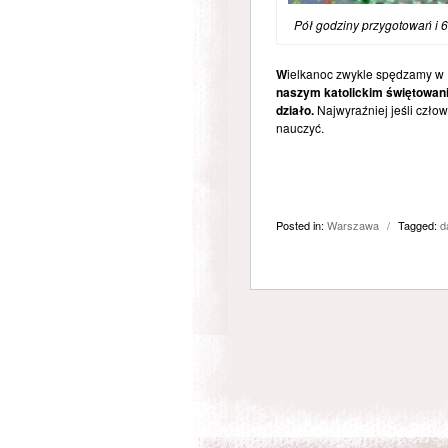
Pół godziny przygotowań i 6
W
ielkanoc zwykle spędzamy w
naszym katolickim świętowaniu
działo.
Najwyraźniej jeśli człow
nauczyć.
Posted in:
Warszawa
/
Tagged:
d